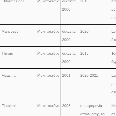
Chlorothalonil
Μυκητοκτόνο
δεκαετία
2019
Κα
2000
ρύ
υπ
Mancozeb
Μυκητοκτόνο
δεκαετία
2020
Εν
2000
δι
Thiram
Μυκητοκτόνο
δεκαετία
2018
Το
2000
άγ
Fluazinam
Μυκητοκτόνο
2001
2020-2021
Εμ
ρυ
οι
Flutolanil
Μυκητοκτόνο
2008
η ημερομηνία
Με
απόσυρσής του
σε