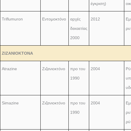
έγκριση)
οι
Triflumuron
Εντομοκτόνο
αρχές
2012
Εμ
δεκαετίας
ρυ
2000
ΖΙΖΑΝΙΟΚΤΟΝΑ
Atrazine
Ζιζανιοκτόνο
προ του
2004
Ρύ
1990
υπ
υδ
Simazine
Ζιζανιοκτόνο
προ του
2004
Εμ
1990
ρυ
ρύ