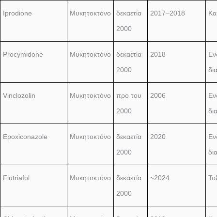
Iprodione
Μυκητοκτόνο
δεκαετία
2017–2018
Κα
2000
Procymidone
Μυκητοκτόνο
δεκαετία
2018
Εν
2000
δι
Vinclozolin
Μυκητοκτόνο
προ του
2006
Εν
2000
δι
Epoxiconazole
Μυκητοκτόνο
δεκαετία
2020
Εν
2000
δι
Flutriafol
Μυκητοκτόνο
δεκαετία
~2024
Το
2000