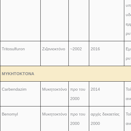
υπ
υδ
εμ
ρυ
Tritosulfuron
Ζιζανιοκτόνο
~2002
2016
Εμ
ρυ
ΜΥΚΗΤΟΚΤΟΝΑ
Carbendazim
Μυκητοκτόνο
προ του
2014
Το
2000
αν
Benomyl
Μυκητοκτόνο
προ του
αρχές δεκαετίας
Το
2000
2000
αν