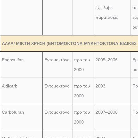
έχει λάβει
απ
παρατάσεις
εμ
ρυ
ΑΛΛΑ/ ΜΙΚΤΗ ΧΡΗΣΗ (ΕΝΤΟΜΟΚΤΟΝΑ-ΜΥΚΗΤΟΚΤΟΝΑ-ΕΙΔΙΚΕΣ 
Endosulfan
Εντομοκτόνο
προ του
2005–2006
Εμ
2000
ρυ
Aldicarb
Εντομοκτόνο
προ του
2003
Πο
2000
Carbofuran
Εντομοκτόνο
προ του
2007–2008
Πο
2000