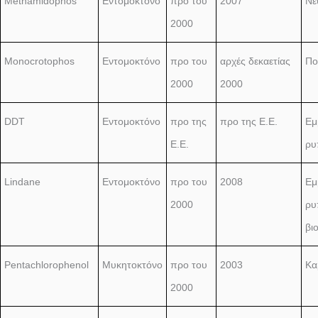
Methamidophos
Εντομοκτόνο
προ του
2007
Νε
2000
Monocrotophos
Εντομοκτόνο
προ του
αρχές δεκαετίας
Πο
2000
2000
DDT
Εντομοκτόνο
προ της
προ της Ε.Ε.
Εμ
Ε.Ε.
ρυ
Lindane
Εντομοκτόνο
προ του
2008
Εμ
2000
ρυ
βι
Pentachlorophenol
Μυκητοκτόνο
προ του
2003
Κα
2000