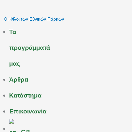
Μετάβαση
στο
Οι Φίλοι των Εθνικών Πάρκων
περιεχόμενο
Τα
προγράμματά
μας
Άρθρα
Κατάστημα
Eπικοινωνία