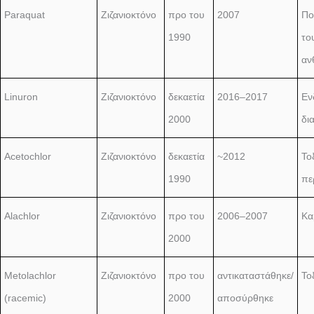
Paraquat
Ζιζανιοκτόνο
προ του
2007
Πο
1990
το
αν
Linuron
Ζιζανιοκτόνο
δεκαετία
2016–2017
Εν
2000
δι
Acetochlor
Ζιζανιοκτόνο
δεκαετία
~2012
Το
1990
πε
Alachlor
Ζιζανιοκτόνο
προ του
2006–2007
Κα
2000
Metolachlor
Ζιζανιοκτόνο
προ του
αντικαταστάθηκε/
Το
(racemic)
2000
αποσύρθηκε