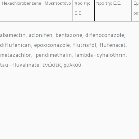
Hexachlorobenzene
Μυκητοκτόνο
προ της
προ της Ε.Ε.
Εμ
Ε.Ε.
ρυ
abamectin, aclonifen, bentazone, difenoconazole,
diflufenican, epoxiconazole, flutriafol, flufenacet,
metazachlor, pendimethalin, lambda-cyhalothrin,
tau-fluvalinate, ενώσεις χαλκού