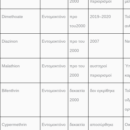
2000
περιορισμοί
μέ
Dimethoate
Εντομοκτόνο
προ
2019–2020
Το
του2000
αν
Diazinon
Εντομοκτόνο
προ του
2007
Νε
2000
Malathion
Εντομοκτόνο
προ του
αυστηροί
Ύπ
2000
περιορισμοί
κα
Bifenthrin
Εντομοκτόνο
δεκαετία
δεν εγκρίθηκε
Το
2000
υδ
ορ
Cypermethrin
Εντομοκτόνο
δεκαετία
αποσύρθηκε
Οι