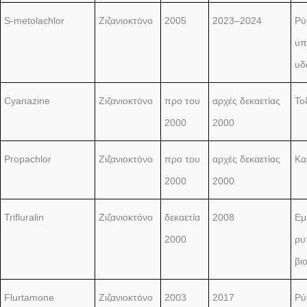
S-metolachlor
Ζιζανιοκτόνο
2005
2023–2024
Ρύ
υπ
υδ
Cyanazine
Ζιζανιοκτόνο
προ του
αρχές δεκαετίας
Το
2000
2000
Propachlor
Ζιζανιοκτόνο
προ του
αρχές δεκαετίας
Κα
2000
2000
Trifluralin
Ζιζανιοκτόνο
δεκαετία
2008
Εμ
2000
ρυ
βι
Flurtamone
Ζιζανιοκτόνο
2003
2017
Ρύ