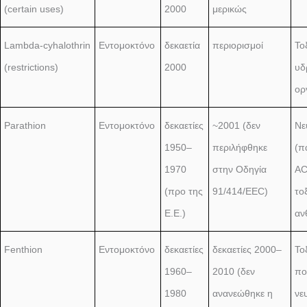
(certain uses)
2000
μερικώς
Lambda-cyhalothrin
Εντομοκτόνο
δεκαετία
περιορισμοί
Το
(restrictions)
2000
υδ
ορ
Parathion
Εντομοκτόνο
δεκαετίες
~2001 (δεν
Νε
1950–
περιλήφθηκε
(π
1970
στην Οδηγία
AC
(προ της
91/414/EEC)
το
Ε.Ε.)
αν
Fenthion
Εντομοκτόνο
δεκαετίες
δεκαετίες 2000–
Το
1960–
2010 (δεν
πο
1980
ανανεώθηκε η
νε