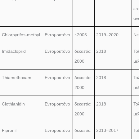
επ
αν
Chlorpyrifos-methyl
Εντομοκτόνο
~2005
2019–2020
Νε
Imidacloprid
Εντομοκτόνο
δεκαετία
2018
Τοξ
2000
μέ
Thiamethoxam
Εντομοκτόνο
δεκαετία
2018
Τοξ
2000
μέ
Clothianidin
Εντομοκτόνο
δεκαετία
2018
Τοξ
2000
μέ
Fipronil
Εντομοκτόνο
δεκαετία
2013–2017
Τοξ