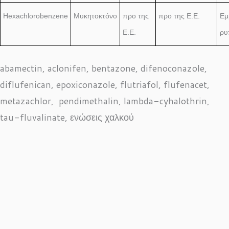
Hexachlorobenzene
Μυκητοκτόνο
προ της
προ της Ε.Ε.
Εμ
Ε.Ε.
ρυ
abamectin, aclonifen, bentazone, difenoconazole,
diflufenican, epoxiconazole, flutriafol, flufenacet,
metazachlor, pendimethalin, lambda-cyhalothrin,
tau-fluvalinate, ενώσεις χαλκού