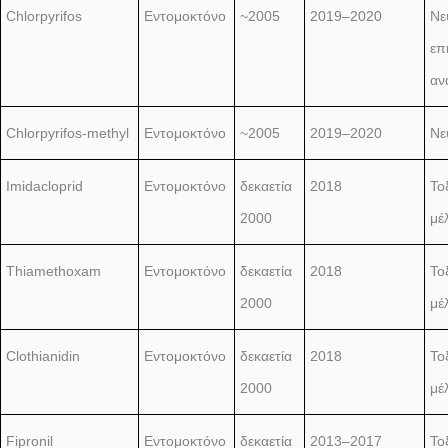
Chlorpyrifos
Εντομοκτόνο
~2005
2019–2020
Νε
επ
αν
Chlorpyrifos-methyl
Εντομοκτόνο
~2005
2019–2020
Νε
Imidacloprid
Εντομοκτόνο
δεκαετία
2018
Τοξ
2000
μέ
Thiamethoxam
Εντομοκτόνο
δεκαετία
2018
Τοξ
2000
μέ
Clothianidin
Εντομοκτόνο
δεκαετία
2018
Τοξ
2000
μέ
Fipronil
Εντομοκτόνο
δεκαετία
2013–2017
Τοξ