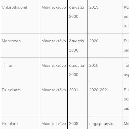
Chlorothalonil
Μυκητοκτόνο
δεκαετία
2019
Κα
2000
ρύ
υπ
Mancozeb
Μυκητοκτόνο
δεκαετία
2020
Εν
2000
δι
Thiram
Μυκητοκτόνο
δεκαετία
2018
Το
2000
άγ
Fluazinam
Μυκητοκτόνο
2001
2020-2021
Εμ
ρυ
οι
Flutolanil
Μυκητοκτόνο
2008
η ημερομηνία
Με