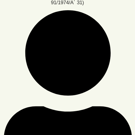
91/1974/Α΄ 31)