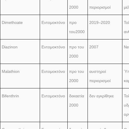
2000
περιορισμοί
μέ
Dimethoate
Εντομοκτόνο
προ
2019–2020
Το
του2000
αν
Diazinon
Εντομοκτόνο
προ του
2007
Νε
2000
Malathion
Εντομοκτόνο
προ του
αυστηροί
Ύπ
2000
περιορισμοί
κα
Bifenthrin
Εντομοκτόνο
δεκαετία
δεν εγκρίθηκε
Το
2000
υδ
ορ