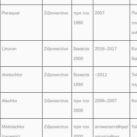
Paraquat
Ζιζανιοκτόνο
προ του
2007
Πο
1990
το
αν
Linuron
Ζιζανιοκτόνο
δεκαετία
2016–2017
Εν
2000
δι
Acetochlor
Ζιζανιοκτόνο
δεκαετία
~2012
Το
1990
πε
Alachlor
Ζιζανιοκτόνο
προ του
2006–2007
Κα
2000
Metolachlor
Ζιζανιοκτόνο
προ του
αντικαταστάθηκε/
Το
(racemic)
2000
αποσύρθηκε