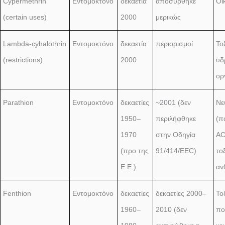
Cypermethrin
Εντομοκτόνο
δεκαετία
αποσύρθηκε
Οι
(certain uses)
2000
μερικώς
Lambda-cyhalothrin
Εντομοκτόνο
δεκαετία
περιορισμοί
Το
(restrictions)
2000
υδ
ορ
Parathion
Εντομοκτόνο
δεκαετίες
~2001 (δεν
Νε
1950–
περιλήφθηκε
(π
1970
στην Οδηγία
AC
(προ της
91/414/EEC)
το
Ε.Ε.)
αν
Fenthion
Εντομοκτόνο
δεκαετίες
δεκαετίες 2000–
Το
1960–
2010 (δεν
πο