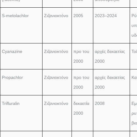
S-metolachlor
Ζιζανιοκτόνο
2005
2023–2024
Ρύ
υπ
υδ
Cyanazine
Ζιζανιοκτόνο
προ του
αρχές δεκαετίας
Το
2000
2000
Propachlor
Ζιζανιοκτόνο
προ του
αρχές δεκαετίας
Κα
2000
2000
Trifluralin
Ζιζανιοκτόνο
δεκαετία
2008
Εμ
2000
ρυ
βι