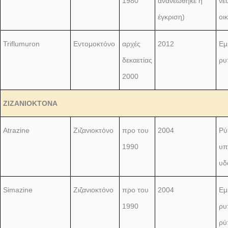
1980
ανανεώθηκε η
νε
έγκριση)
οι
Triflumuron
Εντομοκτόνο
αρχές
2012
Εμ
δεκαετίας
ρυ
2000
ΖΙΖΑΝΙΟΚΤΟΝΑ
Atrazine
Ζιζανιοκτόνο
προ του
2004
Ρύ
1990
υπ
υδ
Simazine
Ζιζανιοκτόνο
προ του
2004
Εμ
1990
ρυ
ρύ