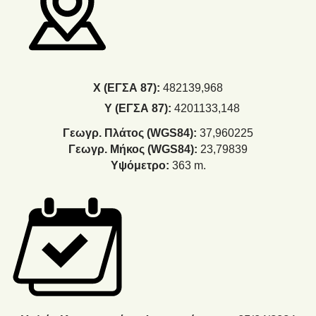
Χ (ΕΓΣΑ 87):
482139,968
Y (ΕΓΣΑ 87):
4201133,148
Γεωγρ. Πλάτος (WGS84):
37,960225
Γεωγρ. Μήκος (WGS84):
23,79839
Υψόμετρο:
363 m.