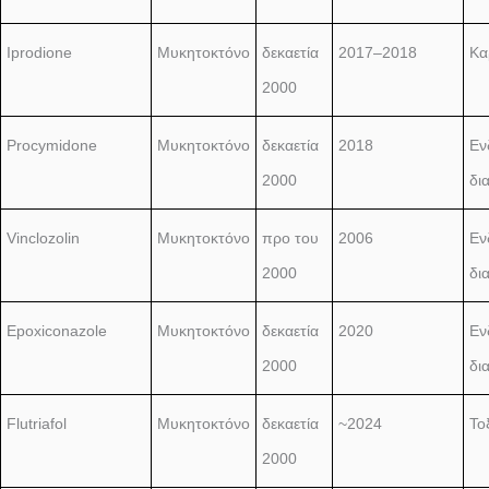
Iprodione
Μυκητοκτόνο
δεκαετία
2017–2018
Κα
2000
Procymidone
Μυκητοκτόνο
δεκαετία
2018
Εν
2000
δι
Vinclozolin
Μυκητοκτόνο
προ του
2006
Εν
2000
δι
Epoxiconazole
Μυκητοκτόνο
δεκαετία
2020
Εν
2000
δι
Flutriafol
Μυκητοκτόνο
δεκαετία
~2024
Το
2000