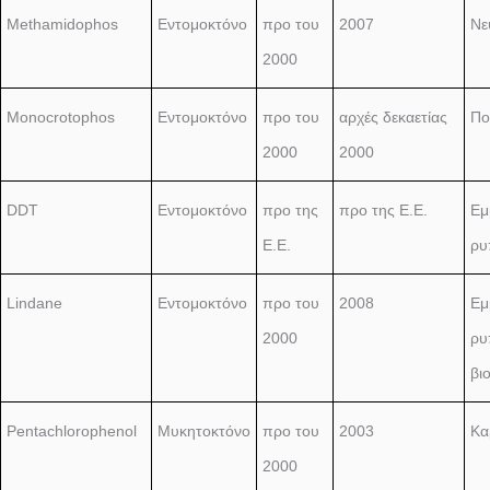
Methamidophos
Εντομοκτόνο
προ του
2007
Νε
2000
Monocrotophos
Εντομοκτόνο
προ του
αρχές δεκαετίας
Πο
2000
2000
DDT
Εντομοκτόνο
προ της
προ της Ε.Ε.
Εμ
Ε.Ε.
ρυ
Lindane
Εντομοκτόνο
προ του
2008
Εμ
2000
ρυ
βι
Pentachlorophenol
Μυκητοκτόνο
προ του
2003
Κα
2000