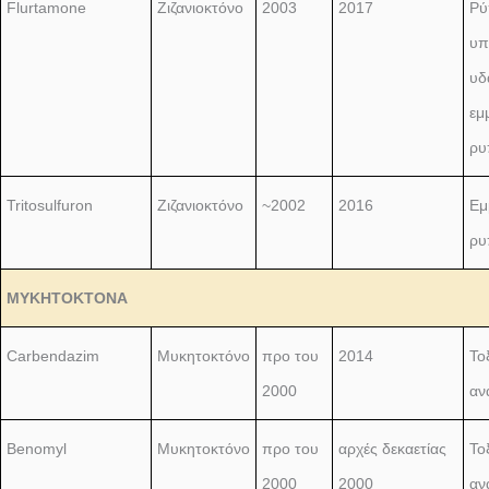
Flurtamone
Ζιζανιοκτόνο
2003
2017
Ρύ
υπ
υδ
εμ
ρυ
Tritosulfuron
Ζιζανιοκτόνο
~2002
2016
Εμ
ρυ
ΜΥΚΗΤΟΚΤΟΝΑ
Carbendazim
Μυκητοκτόνο
προ του
2014
Το
2000
αν
Benomyl
Μυκητοκτόνο
προ του
αρχές δεκαετίας
Το
2000
2000
αν